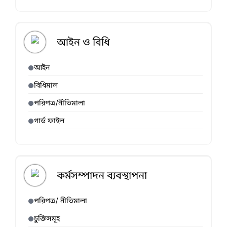
আইন ও বিধি
আইন
বিধিমাল
পরিপত্র/নীতিমালা
গার্ড ফাইল
কর্মসম্পাদন ব্যবস্থাপনা
পরিপত্র/ নীতিমালা
চুক্তিসমূহ