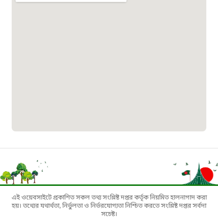
১৬১৩৫
প্রবাসী কল সেন্টার
১৬৫৭৫
ই-জিপি ইমার্জেন্সি হটলাইন
১০০
বাংলাদেশ টেলিযোগাযোগ সেবা সংক্রান্ত
হটলাইন
১৬৯৯৯
এই ওয়েবসাইটে প্রকাশিত সকল তথ্য সংশ্লিষ্ট দপ্তর কর্তৃক নিয়মিত হালনাগাদ করা
হয়। তথ্যের যথার্থতা, নির্ভুলতা ও নির্ভরযোগ্যতা নিশ্চিত করতে সংশ্লিষ্ট দপ্তর সর্বদা
বিদ্যুৎ বিভাগ সেবা সংক্রান্ত হটলাইন
সচেষ্ট।