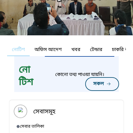
নোটিশ
অফিস আদেশ
খবর
টেন্ডার
চাকরি কর্ন
নো
কোনো তথ্য পাওয়া যায়নি।
টিশ
সকল
সেবাসমূহ
সেবার তালিকা